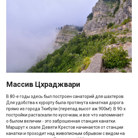
Массив Цхраджвари
В 80-е годы здесь был построен санаторий для шахтеров.
Для удобства к курорту была протянута канатная дорога
прямо из города Ткибули (перепад высот аж 900м!). В 90-х
постройки растаскали по кусочкам, и все что напоминает
о былом величии - это заброшенная станция канатки.
Маршрут к скале Девяти Крестов начинается от станции
канатки и проходит над живописным обрывом с видом на