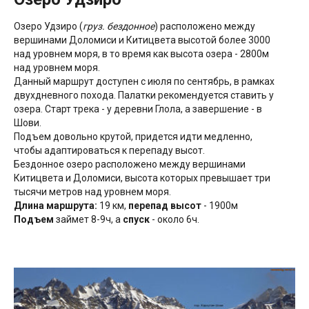
Озеро Удзиро (
груз. бездонное
) расположено между
вершинами Доломиси и Китицвета высотой более 3000
над уровнем моря, в то время как высота озера - 2800м
над уровнем моря.
Данный маршрут доступен с июля по сентябрь, в рамках
двухдневного похода. Палатки рекомендуется ставить у
озера. Старт трека - у деревни Глола, а завершение - в
Шови.
Подъем довольно крутой, придется идти медленно,
чтобы адаптироваться к перепаду высот.
Бездонное озеро расположено между вершинами
Китицвета и Доломиси, высота которых превышает три
тысячи метров над уровнем моря.
Длина маршрута:
19 км,
перепад высот
- 1900м
Подъем
займет 8-9ч, а
спуск
- около 6ч.