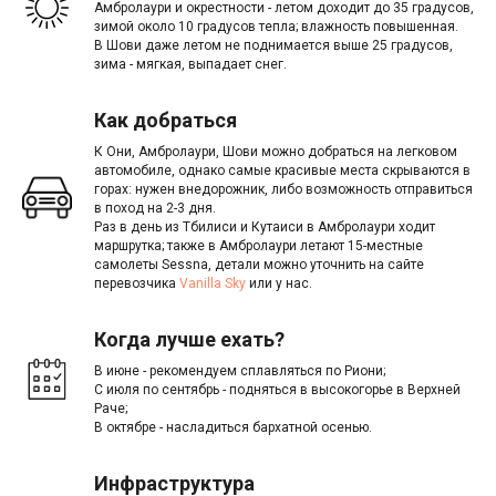
Амбролаури и окрестности - летом доходит до 35 градусов,
зимой около 10 градусов тепла; влажность повышенная.
В Шови даже летом не поднимается выше 25 градусов,
зима - мягкая, выпадает снег.
Как добраться
К Они, Амбролаури, Шови можно добраться на легковом
автомобиле, однако самые красивые места скрываются в
горах: нужен внедорожник, либо возможность отправиться
в поход на 2-3 дня.
Раз в день из Тбилиси и Кутаиси в Амбролаури ходит
маршрутка; также в Амбролаури летают 15-местные
самолеты Sessna, детали можно уточнить на сайте
перевозчика
Vanilla Sky
или у нас.
Когда лучше ехать?
В июне - рекомендуем сплавляться по Риони;
С июля по сентябрь - подняться в высокогорье в Верхней
Раче;
В октябре - насладиться бархатной осенью.
Инфраструктура