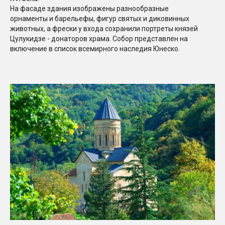
На фасаде здания изображены разнообразные
орнаменты и барельефы, фигур святых и диковинных
животных, а фрески у входа сохранили портреты князей
Цулукидзе - донаторов храма. Собор представлен на
включение в список всемирного наследия Юнеско.