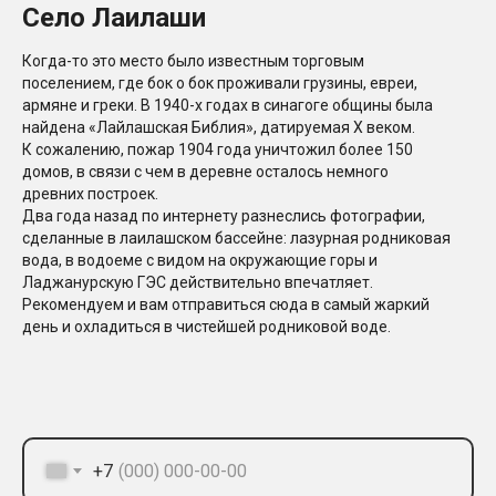
Село Лаилаши
Когда-то это место было известным торговым
поселением, где бок о бок проживали грузины, евреи,
армяне и греки. В 1940-х годах в синагоге общины была
найдена «Лайлашская Библия», датируемая X веком.
К сожалению, пожар 1904 года уничтожил более 150
домов, в связи с чем в деревне осталось немного
древних построек.
Два года назад по интернету разнеслись фотографии,
сделанные в лаилашском бассейне: лазурная родниковая
вода, в водоеме с видом на окружающие горы и
Ладжанурскую ГЭС действительно впечатляет.
Рекомендуем и вам отправиться сюда в самый жаркий
день и охладиться в чистейшей родниковой воде.
+7